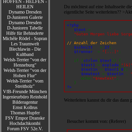
HOFFEN - HELFEN -
HEILEN
Du möchtest auf eine Inhaltsseite di
Dynamo Dresden
eigentliche Seite weiterleiten?? >Ak
D-Junioren Galerie
Dynamo Dresden
<?php
D-Junioren Tabelle
$text
=
Hilfe für Behinderte
"Guten Morgen liebe Sorg
Michèle Rödel - Sopran
;
// Anzahl der Zeichen
Les Traumwelt
$schnitt
=
27
;
Blechlawin - Die
$trenner
=
"[...]"
;
Kultband
Welsh-Terrier "von der
if (
strlen
(
$text
)) {
Henneburg"
$text1
=
explode
(
"|&|
$text1n
=
$text1
[
0
];
Welsh-Terrier "von der
$newtext
=
$text1n
.
Hohen Flur"
echo
"$newtext"
;
Welsh-Terrier "vom
}
Streitholz"
?>
VfB-Freunde München
Ingenieurbüro Reinhold
Weiterleiten kannst du dir das dann 
Bilderagentur
Ernst Kollrus
Thomas Hupfer
FSV Empor Dranske
Besucher kommt von: (Referer)
Hochdachkombi
Forum FSV 52e.V.