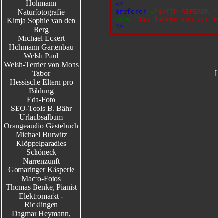
Hohmann
<?
Naturfotografie
$referer
=
"$HTTP_REFERER "
echo
"Sie kommen von der S
Kimja Sophie van den
?>
Berg
Michael Eckert
Hohmann Gartenbau
Welsh Paul
Welsh-Terrier von Mons
[
Tabor
Hessische Eltern pro
Bildung
Eda-Foto
SEO-Tools B. Bähr
Urlaubsalbum
Orangeaudio Gästebuch
Michael Burwitz
Klöppelparadies
Schöneck
Narrenzunft
Gomaringer Käsperle
Macro-Fotos
Thomas Benke, Pianist
Elektromarkt -
Ricklingen
Dagmar Heymann,