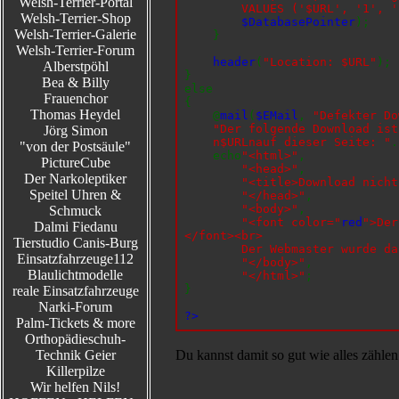
Welsh-Terrier-Portal
VALUES ('$URL', '1', '$Le
Welsh-Terrier-Shop
$DatabasePointer
);
Welsh-Terrier-Galerie
}
Welsh-Terrier-Forum
header
(
"Location: $URL"
);
Alberstpöhl
}
Bea & Billy
else
Frauenchor
{
Thomas Heydel
@
mail
(
$EMail
,
"Defekter Do
"Der folgende Download ist
Jörg Simon
n$URLnauf dieser Seite: "
.
"von der Postsäule"
echo
"<html>"
,
PictureCube
"<head>"
,
Der Narkoleptiker
"<title>Download nicht
Speitel Uhren &
"</head>"
,
"<body>"
,
Schmuck
"<font color="
red
">Der
Dalmi Fiedanu
</font><br>
Tierstudio Canis-Burg
Der Webmaster wurde darüb
Einsatzfahrzeuge112
"</body>"
,
Blaulichtmodelle
"</html>"
;
}
reale Einsatzfahrzeuge
Narki-Forum
?>
Palm-Tickets & more
Orthopädieschuh-
Technik Geier
Du kannst damit so gut wie alles zählen 
Killerpilze
Wir helfen Nils!