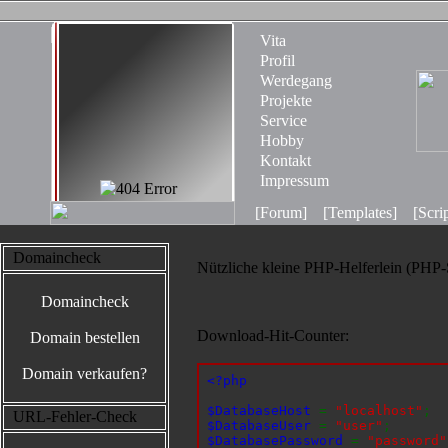
Vita
Profil
Werdegang
Projekte
Service
Hobby
Kontakt
Impressum
[Forum]
[Templates]
[Scri
Domaincheck
Nützliche kleine PHP-Helferlein (PHP-S
Domaincheck
Download-Hit-Counter:
Domain bestellen
Domain verkaufen?
<?php
$DatabaseHost
=
"localhost"
;
URL-Fehler-Check
$DatabaseUser
=
"user"
;
$DatabasePassword
=
"password"