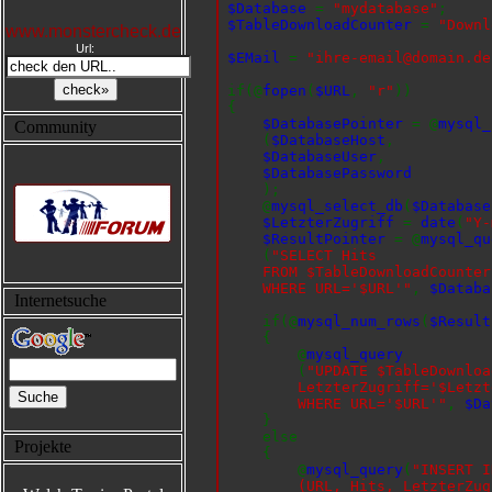
$Database
=
"mydatabase"
;
$TableDownloadCounter
=
"Downl
www.monstercheck.de
Url:
$EMail
=
"ihre-email@domain.de
if(@
fopen
(
$URL
,
"r"
))
{
$DatabasePointer
= @
mysql_
Community
(
$DatabaseHost
,
$DatabaseUser
,
$DatabasePassword
);
@
mysql_select_db
(
$Database
$LetzterZugriff
=
date
(
"Y-
$ResultPointer
= @
mysql_qu
(
"SELECT Hits
FROM $TableDownloadCounte
WHERE URL='$URL'"
,
$Databa
Internetsuche
if(@
mysql_num_rows
(
$Result
{
@
mysql_query
(
"UPDATE $TableDownlo
LetzterZugriff='$Letzte
WHERE URL='$URL'"
,
$Da
}
else
Projekte
{
@
mysql_query
(
"INSERT 
(URL, Hits, LetzterZug