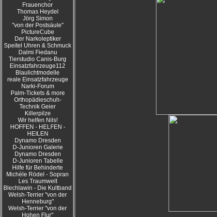
Frauenchor
Thomas Heydel
Jörg Simon
"von der Postsäule"
PictureCube
Der Narkoleptiker
Speitel Uhren & Schmuck
Dalmi Fiedanu
Tierstudio Canis-Burg
Einsatzfahrzeuge112
Blaulichtmodelle
reale Einsatzfahrzeuge
Narki-Forum
Palm-Tickets & more
Orthopädieschuh-
Technik Geier
Killerpilze
Wir helfen Nils!
HOFFEN - HELFEN -
HEILEN
Dynamo Dresden
D-Junioren Galerie
Dynamo Dresden
D-Junioren Tabelle
Hilfe für Behinderte
Michèle Rödel - Sopran
Les Traumwelt
Blechlawin - Die Kultband
Welsh-Terrier "von der
Henneburg"
Welsh-Terrier "von der
Hohen Flur"