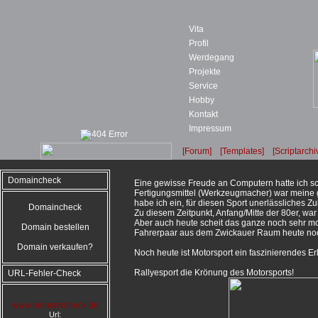
Vita
Profil
Werdegang
Projekte
Service
Hobby
Kontakt
Impressum
[Forum]
[Templates]
[Scriptarchi
Domaincheck
Eine gewisse Freude an Computern hatte ich s
Fertigungsmittel (Werkzeugmacher) war meine g
habe ich ein, für diesen Sport unerlässliches Z
Domaincheck
Zu diesem Zeitpunkt, Anfang/Mitte der 80er, war 
Aber auch heute scheit das ganze noch sehr m
Domain bestellen
Fahrerpaar aus dem Zwickauer Raum heute noc
Domain verkaufen?
Noch heute ist Motorsport ein faszinierendes Erl
Rallyesport die Krönung des Motorsports!
URL-Fehler-Check
www.monstercheck.de
Url: