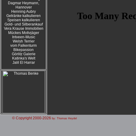
Dagmar Heymann,
Hannover
Henning Aubry
Getränke kalkulieren
Speisen kalkulieren
Gold- und Silberankauf
Vera Krause Immobilien
Mückes Motivjäger
Intveen-Music
Welsh Terrier
vom Falkenturm
Bikepassion
Görlitz Galerie
Katinka's Welt
Jalil El Harrar
© Copyright 2000-2026
by: Thomas Heydel