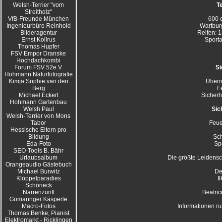
Welsh-Terrier "vom
T
Streitholz"
VfB-Freunde München
600 
Ingenieurbüro Reinhold
Wartbur
Bilderagentur
Reifen: 
Ernst Kollrus
Sporta
Thomas Hupfer
FSV Empor Dranske
Hochdachkombi
Forum FSV 52e.V.
Si
Hohmann Naturfotografie
Kimja Sophie van den
Überro
Berg
F
Michael Eckert
Sicherh
Hohmann Gartenbau
Welsh Paul
Sic
Welsh-Terrier von Mons
Tabor
Feue
Hessische Eltern pro
Bildung
Sc
Eda-Foto
Sp
SEO-Tools B. Bähr
Urlaubsalbum
Die größte Leidensc
Orangeaudio Gästebuch
Michael Burwitz
De
Klöppelparadies
I
Schöneck
Narrenzunft
Beatric
Gomaringer Käsperle
Macro-Fotos
Informationen r
Thomas Benke, Pianist
Elektromarkt - Ricklingen