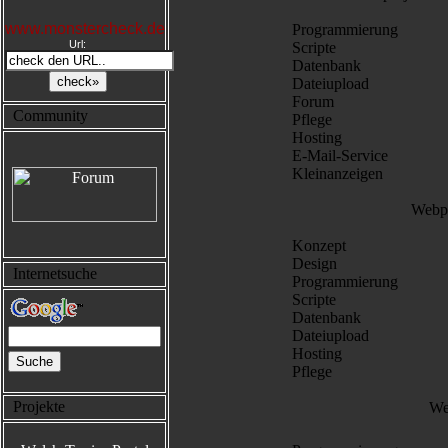
www.monstercheck.de
Programmierung
Url:
Scripte
Datenbank
Dateiupload
Forum
Community
Pflege
Hosting
E-Mail-Service
Kleinanzeigen
Webpr
Konzept
Design
Internetsuche
Programmierung
Scripte
Datenbank
Dateiupload
Hosting
Pflege
Projekte
We