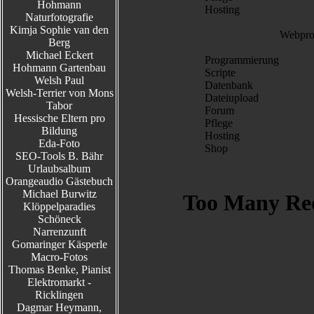
Hohmann
Hosting
Naturfotografie
Kimja Sophie van den
Webproj
Berg
Michael Eckert
Programmierung
Hohmann Gartenbau
Scripte
Welsh Paul
Datenbank
Welsh-Terrier von Mons
Dateiupload
Tabor
Forum
Hessische Eltern pro
Pflege
Bildung
Hosting
Eda-Foto
Shop
SEO-Tools B. Bähr
Urlaubsalbum
Orangeaudio Gästebuch
Michael Burwitz
Klöppelparadies
Schöneck
Narrenzunft
Gomaringer Käsperle
Macro-Fotos
Thomas Benke, Pianist
Elektromarkt -
Ricklingen
Dagmar Heymann,