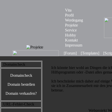
Vita
Profil
Werdegang
Projekte
Service
Hobby
Kontakt
Impressum
[Forum]
[Templates]
[Scri
Domaincheck
Ich könnte hier wohl an Dingen die ich 
Hilfsprogramm oder -Datei alles gemach
Domaincheck
Ich beschränke mich daher auf einige
Domain bestellen
sie ich in Zusammenarbeit mir den je
betreue.
Domain verkaufen?
URL-Fehler-Check
Webprojekt Wel