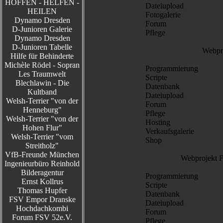
HOFFEN - HELFEN -
Dateiupload
HEILEN
Fotogalerie
Dynamo Dresden
Forum
D-Junioren Galerie
Pflege
Dynamo Dresden
D-Junioren Tabelle
Webpr
Hilfe für Behinderte
Michèle Rödel - Sopran
Programmierung
Les Traumwelt
Scripte
Blechlawin - Die
Datenbank
Kultband
Dateiupload
Welsh-Terrier "von der
Forum
Henneburg"
Pflege
Welsh-Terrier "von der
Hosting
Hohen Flur"
Verkaufsgalerie
Welsh-Terrier "vom
Shop
Streitholz"
VfB-Freunde München
Webprojekt F
Ingenieurbüro Reinhold
Bilderagentur
Programmierung
Ernst Kollrus
Scripte
Thomas Hupfer
Datenbank
FSV Empor Dranske
Dateiupload
Hochdachkombi
Forum
Forum FSV 52e.V.
Pflege