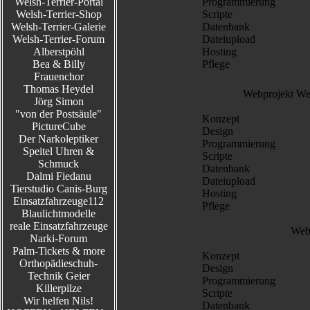
Welsh-Terrier-Portal
Programmierung
Welsh-Terrier-Shop
Scripte
Welsh-Terrier-Galerie
Datenbank
Welsh-Terrier-Forum
Dateiupload
Alberstpöhl
Hosting
Bea & Billy
Pflege
Frauenchor
Thomas Heydel
Webprojekt Wel
Jörg Simon
"von der Postsäule"
Konzept
PictureCube
Design
Der Narkoleptiker
Programmierung
Speitel Uhren &
Scripte
Schmuck
Datenbank
Dalmi Fiedanu
Dateiupload
Tierstudio Canis-Burg
Hosting
Einsatzfahrzeuge112
Pflege
Blaulichtmodelle
reale Einsatzfahrzeuge
Web
Narki-Forum
Palm-Tickets & more
Konzept
Orthopädieschuh-
Design
Technik Geier
Programmierung
Killerpilze
Scripte
Wir helfen Nils!
Datenbank