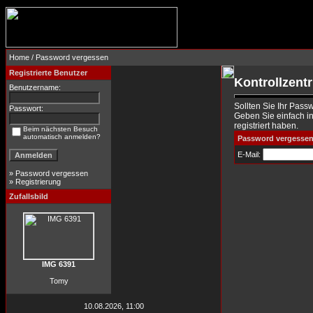
Home
/ Password vergessen
Registrierte Benutzer
Kontrollzent
Benutzername:
Sollten Sie Ihr Pass
Passwort:
Geben Sie einfach in
registriert haben.
Beim nächsten Besuch
automatisch anmelden?
Password vergesse
E-Mail:
»
Password vergessen
»
Registrierung
Zufallsbild
IMG 6391
Tomy
10.08.2026, 11:00