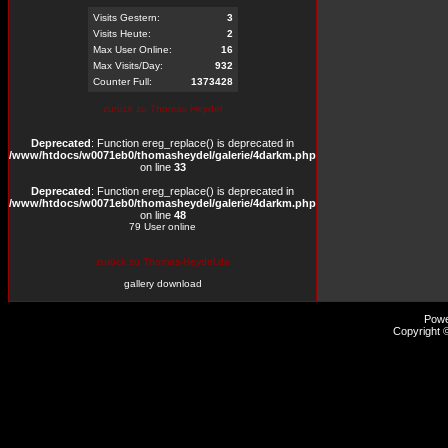
Visits Gestern:
3
Visits Heute:
2
Max User Online:
16
Max Visits/Day:
932
Counter Full:
1373428
zurück zu Thomas Heydel
Deprecated
: Function ereg_replace() is deprecated in
/www/htdocs/w0071eb0/thomasheydel/galerie/4darkm.php
on line
33
Deprecated
: Function ereg_replace() is deprecated in
/www/htdocs/w0071eb0/thomasheydel/galerie/4darkm.php
on line
48
79 User online
zurück zu Thomas-Heydel.de
gallery download
Pow
Copyright