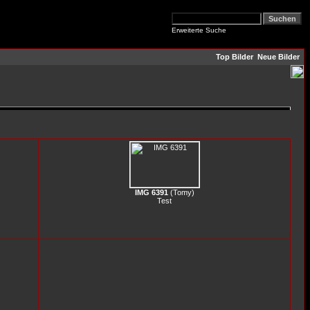
Erweiterte Suche
Top Bilder
Neue Bilder
IMG 6391
(
Tomy
)
Test