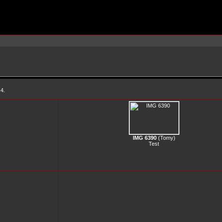
 4.
IMG 6390
(
Tomy
)
Test