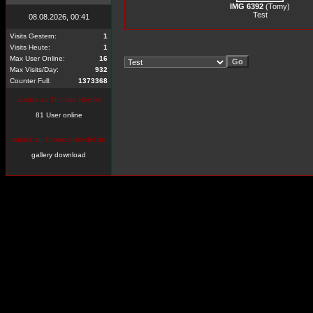
IMG 6392
(
Tomy
)
Test
08.08.2026, 00:41
Visits Gestern:
1
Visits Heute:
1
Max User Online:
16
Max Visits/Day:
932
Counter Full:
1373368
zurück zu Thomas Heydel
81 User online
zurück zu Thomas-Heydel.de
gallery download