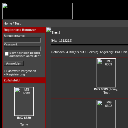
Home
/ Test
Registrierte Benutzer
Test
Benutzername:
(Hits: 1312212)
Passwort:
Gefunden: 4 Bild(er) auf 1 Seite(n). Angezeigt: Bild 1 bis
Beim nächsten Besuch
automatisch anmelden?
»
Password vergessen
»
Registrierung
Zufallsbild
IMG 6389
(
Tomy
)
Test
IMG 6389
Tomy